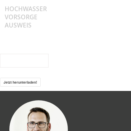
HOCHWASSER
Sidebar
VORSORGE
AUSWEIS
230420_Webinar_Kommunen_Hochwas
230420_Webinar_Kommunen_Hochw
144
Downloads
Jetzt herunterladen!