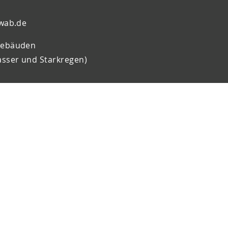
wab.de
Gebäuden
sser und Starkregen)