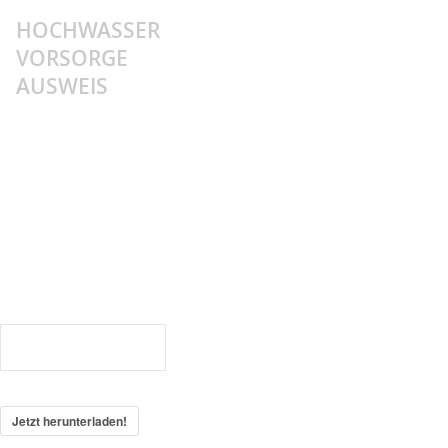
HOCHWASSER
Sidebar
VORSORGE
AUSWEIS
231214_Architektenkammer-
Sachsen_Haochwasserangepasstes-
Bauen
231214_Architektenkammer-
Sachsen_Haochwasserangepasstes
Bauen
156
Downloads
Jetzt herunterladen!