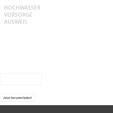
HOCHWASSER
Sidebar
VORSORGE
AUSWEIS
241127_Vorlesung_Hochwasser- und
Starkregenschäden
241127_Vorlesung_Hochwasser-
und
Starkregenschäden
160
Downloads
Jetzt herunterladen!